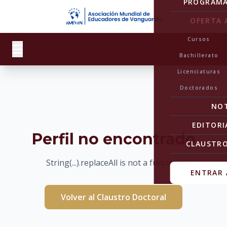
PROGRAM
OFERTA 
Cursos
Bachillerato
Licenciaturas
Doctorados
NOT
EDITORI
Perfil no encontrado
CLAUSTR
String(...).replaceAll is not a function
ENTRAR 
Volver al Claustro Doctoral