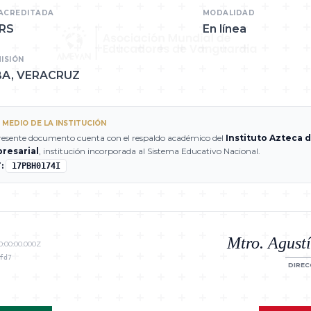
ACREDITADA
MODALIDAD
HRS
En línea
ISIÓN
A, VERACRUZ
 MEDIO DE LA INSTITUCIÓN
resente documento cuenta con el respaldo académico del
Instituto Azteca 
resarial
, institución incorporada al Sistema Educativo Nacional.
:
17PBH0174I
Mtro. Agust
0:00:00.000Z
fd7
DIREC