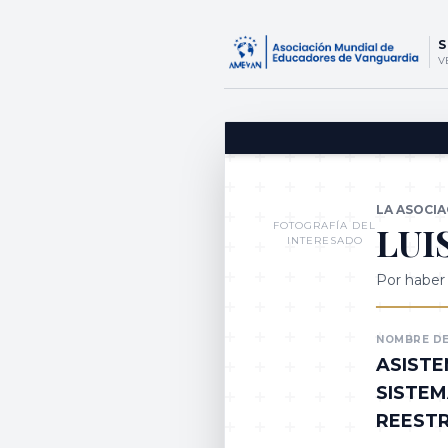
S
V
LA ASOCI
LUI
FOTOGRAFÍA DEL
INTERESADO
Por haber 
NOMBRE DE
ASISTE
SISTE
REEST