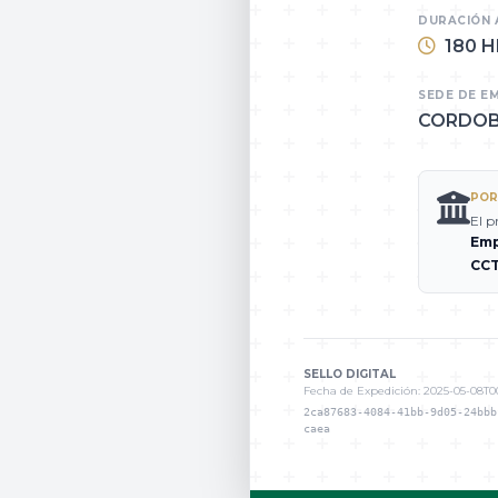
DURACIÓN 
180 
SEDE DE EM
CORDOB
POR
El p
Emp
CCT
SELLO DIGITAL
Fecha de Expedición:
2025-05-08T0
2ca87683-4084-41bb-9d05-24bbb
caea