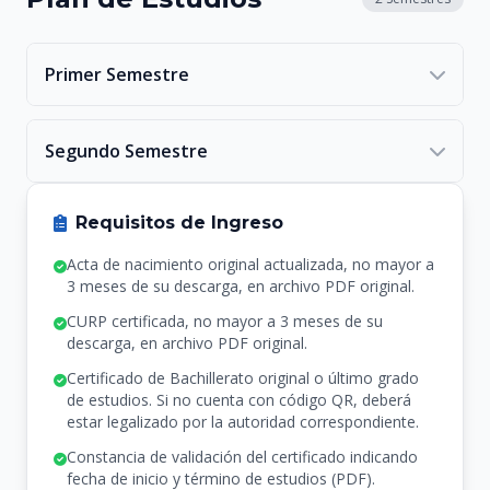
Primer Semestre
Teoría y Metodología del Trabajo Social
Segundo Semestre
Historia y Trabajo Social
Teoría Sociológica
Metodología de la Investigación Social
Requisitos de Ingreso
Ética
Educación Social
Economía Social
Acta de nacimiento original actualizada, no mayor a
Economía Social
Derechos Humanos
3 meses de su descarga, en archivo PDF original.
Políticas Sociales
CURP certificada, no mayor a 3 meses de su
Mediación y Resolución de Conflictos
descarga, en archivo PDF original.
Ética
Certificado de Bachillerato original o último grado
de estudios. Si no cuenta con código QR, deberá
estar legalizado por la autoridad correspondiente.
Constancia de validación del certificado indicando
fecha de inicio y término de estudios (PDF).