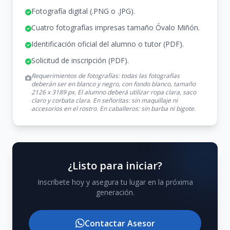
Fotografía digital (.PNG o .JPG).
Cuatro fotografías impresas tamaño Óvalo Miñón.
Identificación oficial del alumno o tutor (PDF).
Solicitud de inscripción (PDF).
Requerimientos de fotografías: todas las fotografías
deberán ser en blanco y negro, con fondo blanco, tamaño
2126 x 3189 px. El alumno deberá utilizar ropa clara, saco
claro y corbata clara. En señoritas: sin maquillaje ni
accesorios en el rostro. En caballeros: sin barba ni bigote.
¿Listo para iniciar?
Inscríbete hoy y asegura tu lugar en la próxima
generación.
Contactar Asesor