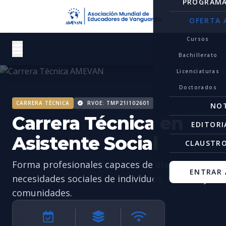
PROGRAM
OFERTA 
Cursos
Bachillerato
Licenciaturas
Doctorados
CARRERA TÉCNICA
RVOE: TMP21I102601
NOT
Carrera Técnica en
EDITORI
Asistente Social
CLAUSTR
Forma profesionales capaces de atender las
ENTRAR 
necesidades sociales de individuos, familias y
comunidades.